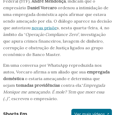
Federal (STF),
André Mendonça
, indicam que o
empresário
Daniel Vorcaro
ordenou a intimidação de
uma empregada doméstica após afirmar que estava
sendo ameaçado por ela. O diálogo aparece na decisão
que autorizou
novas prisõe
s, nesta quarta-feira, 4, no
âmbito da “
Operação Compliance Zero
”, investigação
que apura crimes financeiros, lavagem de dinheiro,
corrupção e obstrução de Justiça ligados ao grupo
econômico do Banco Master.
Em uma conversa por WhatsApp reproduzida nos
autos, Vorcaro afirma a um aliado que sua
empregada
doméstica
o estaria ameaçando e determina que
sejam
tomadas providências
contra ela.“
Empregada
Monique me ameaçando. É mole? Tem que moer essa
(..)”
, escreveu o empresário.
Shorts Em
Ver mais vídeos