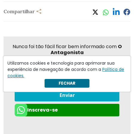
Compartilhar
Nunca foi tão fácil ficar bem informado com
O
Antagonista
Utilizamos cookies e tecnologia para aprimorar sua
experiência de navegação de acordo com a
Política de
cookies.
Eu concordo em receber notificações | Para obter mais
FECHAR
informações reveja nossa
Política de Privacidade
.
Enviar
Inscreva-se