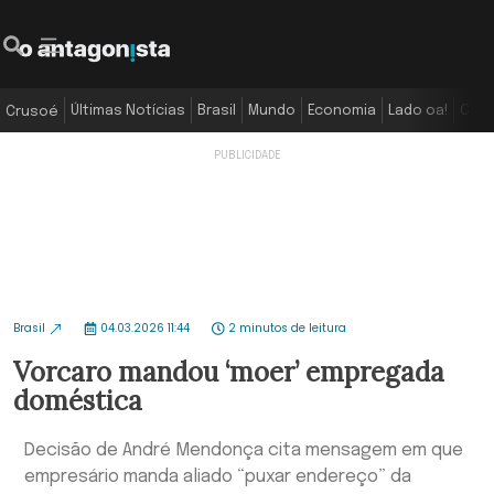
Últimas Notícias
Brasil
Mundo
Economia
Lado oa!
Colu
Crusoé
Brasil
04.03.2026 11:44
2 minutos de leitura
Vorcaro mandou ‘moer’ empregada
doméstica
Decisão de André Mendonça cita mensagem em que
empresário manda aliado “puxar endereço” da