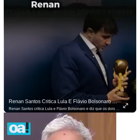
Renan Santos Critica Lula E Flávio Bolsonaro E Diz Que Os Dois São Lados Da Mesma Moeda.
Renan Santos critica Lula e Flávio Bolsonaro e diz que os dois são lados da mesma moeda. #OAntagonista Se você busca informação com credibilidade, inscreva-se agora e ative o