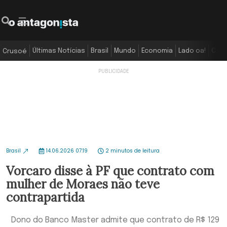
Últimas Notícias
Brasil
Mundo
Economia
Lado oa!
Colu
Crusoé
Brasil
14.06.2026 07:19
2 minutos de leitura
Vorcaro disse à PF que contrato com
mulher de Moraes não teve
contrapartida
Dono do Banco Master admite que contrato de R$ 129