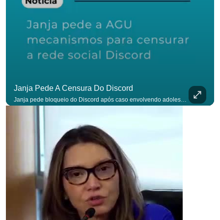
Janja Pede A Censura Do Discord
Janja pede bloqueio do Discord após caso envolvendo adolescente: “Precisamos tirar do ar”. #OAntagonista Se você busca informação com credibilidade, inscreva-se agora e ative o