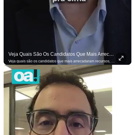
Veja Quais São Os Candidatos Que Mais Arrecadaram Recursos, Até Agora, Por Meio De Vaquinhas Eleito
Veja quais são os candidatos que mais arrecadaram recursos, até agora, por meio de vaquinhas eleitorais. #OAntagonista Se você busca informação com credibilidade, inscreva-se agora e ative o