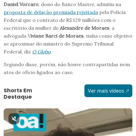
Daniel Vorcaro
, dono do Banco Master, admitiu na
proposta de delação premiada rejeitada
pela Polícia
Federal que o contrato de R$ 129 milhões com o
escritório da mulher de
Alexandre de Moraes
, a
advogada V
iviane Barci de Moraes
, tinha como objetivo
se aproximar do ministro do Supremo Tribunal
Federal, diz
O Globo
.
Segundo disse, porém, não houve contrapartidas nem
atos de ofício ligados ao caso.
Shorts Em
Ver mais vídeos
Destaque