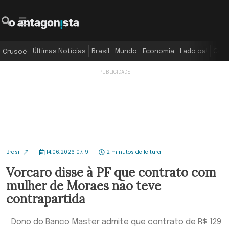
Últimas Notícias
Brasil
Mundo
Economia
Lado oa!
Colu
Crusoé
Brasil
14.06.2026 07:19
2 minutos de leitura
Vorcaro disse à PF que contrato com
mulher de Moraes não teve
contrapartida
Dono do Banco Master admite que contrato de R$ 129