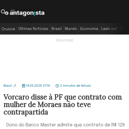
Últimas Notícias
Brasil
Mundo
Economia
Lado oa!
Colu
Crusoé
Brasil
14.06.2026 07:19
2 minutos de leitura
Vorcaro disse à PF que contrato com
mulher de Moraes não teve
contrapartida
Dono do Banco Master admite que contrato de R$ 129