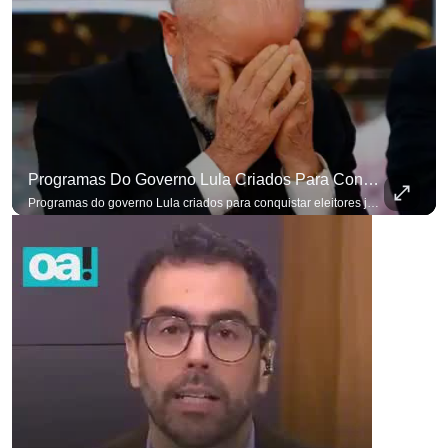
Programas Do Governo Lula Criados Para Conquistar Eleitores Já Não Têm Mais O Mesmo Efeito
Programas do governo Lula criados para conquistar eleitores já não têm o mesmo efeito de campanhas anteriores. #OAntagonista Se você busca informação com credibilidade, inscreva-se agora e ative o