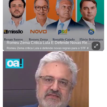
Romeu Zema Critica Lula E Defende Novas Regras Para O STF. #OAntagonista
para não perder n
Romeu Zema critica Lula e defende novas regras para o STF. #OAntagonista Se você busca informação com credibilidade, inscreva-se agora e ative o