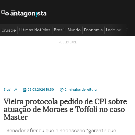
Últimas Notícias
Brasil
Mundo
Economia
Lado oa!
Colu
Crusoé
Brasil
06.03.2026 19:50
2 minutos de leitura
Vieira protocola pedido de CPI sobre
atuação de Moraes e Toffoli no caso
Master
Senador afirmou que é necessário "garantir que