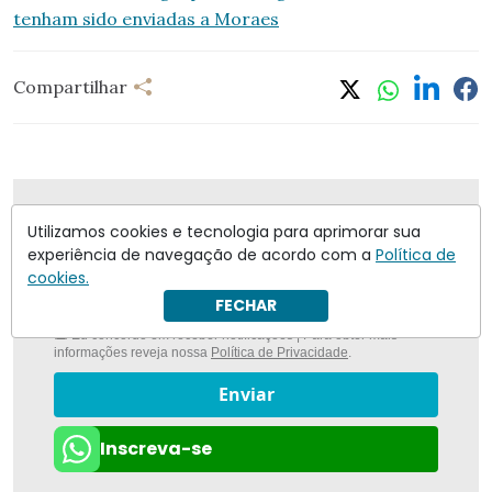
tenham sido enviadas a Moraes
Compartilhar
Nunca foi tão fácil ficar bem informado com
O
Utilizamos cookies e tecnologia para aprimorar sua
Antagonista
experiência de navegação de acordo com a
Política de
cookies.
FECHAR
Eu concordo em receber notificações | Para obter mais
informações reveja nossa
Política de Privacidade
.
Enviar
Inscreva-se