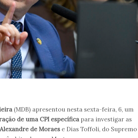
ieira
(MDB) apresentou nesta sexta-feira, 6, um
ração de uma CPI específica
para investigar as
Alexandre de Moraes
e Dias Toffoli, do Supremo