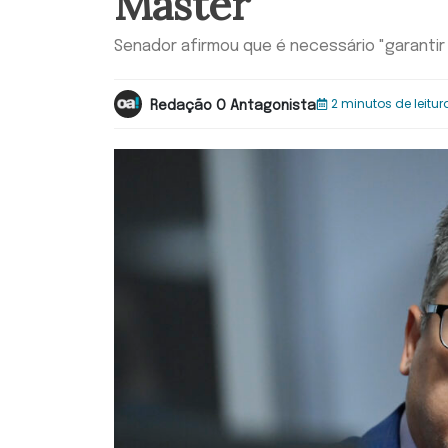
Master
Senador afirmou que é necessário "garantir
2 minutos de leitur
Redação O Antagonista