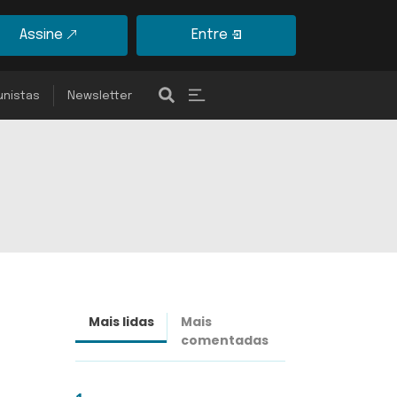
Assine
Entre
unistas
Newsletter
Mais lidas
Mais
Últimas
comentadas
notícias