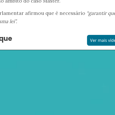
 no âmbito do caso Master.
rlamentar afirmou que é necessário
“garantir qu
ma lei”.
aque
Ver mais víd