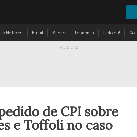
mas Notícias
Brasil
Mundo
Economia
Lado oa!
Col
 pedido de CPI sobre
s e Toffoli no caso