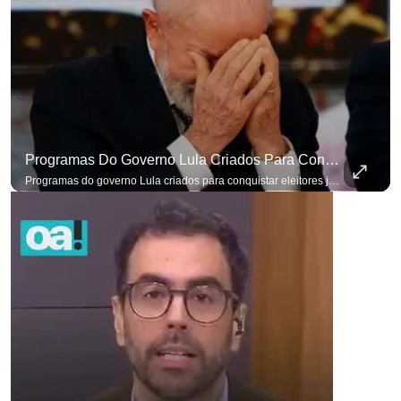
Programas Do Governo Lula Criados Para Conquistar Eleitores Já Não Têm Mais O Mesmo Efeito
Programas do governo Lula criados para conquistar eleitores já não têm o mesmo efeito de campanhas anteriores. #OAntagonista Se você busca informação com credibilidade, inscreva-se agora e ative o