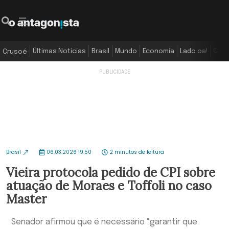
Últimas Notícias
Brasil
Mundo
Economia
Lado oa!
Colu
Crusoé
Brasil
06.03.2026 19:50
2 minutos de leitura
Vieira protocola pedido de CPI sobre
atuação de Moraes e Toffoli no caso
Master
Senador afirmou que é necessário "garantir que