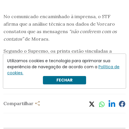
No comunicado encaminhado à imprensa, o STF
afirma que a análise técnica nos dados de Vorcaro
constatou que as mensagens
“não conferem com os
contatos”
de Moraes.
Segundo o Supremo, os prints estão vinculadas a
pastas de
“outras pessoas”
na lista de contatos do
Utilizamos cookies e tecnologia para aprimorar sua
banqueiro.
experiência de navegação de acordo com a
Política de
cookies.
Leia mais:
STF nega que mensagens de Vorcaro
FECHAR
tenham sido enviadas a Moraes
Compartilhar