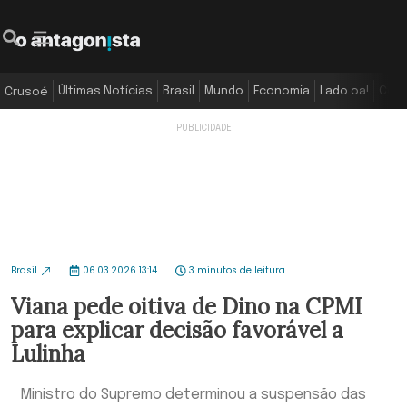
Últimas Notícias
Brasil
Mundo
Economia
Lado oa!
Colu
Crusoé
Brasil
06.03.2026 13:14
3 minutos de leitura
Viana pede oitiva de Dino na CPMI
para explicar decisão favorável a
Lulinha
Ministro do Supremo determinou a suspensão das