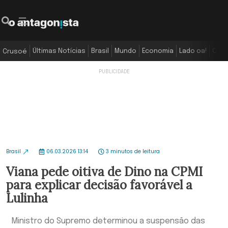
Últimas Notícias
Brasil
Mundo
Economia
Lado oa!
Colu
Crusoé
Brasil
06.03.2026 13:14
3 minutos de leitura
Viana pede oitiva de Dino na CPMI
para explicar decisão favorável a
Lulinha
Ministro do Supremo determinou a suspensão das