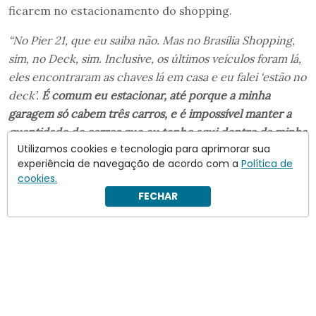
ficarem no estacionamento do shopping.
“No Pier 21, que eu saiba não. Mas no Brasília Shopping,
sim, no Deck, sim. Inclusive, os últimos veículos foram lá,
eles encontraram as chaves lá em casa e eu falei ‘estão no
deck’.
É comum eu estacionar, até porque a minha
garagem só cabem três carros, e é impossível manter a
quantidade de carros que eu tenho aqui dentro da minha
Utilizamos cookies e tecnologia para aprimorar sua
garagem
“
, afirmou.
experiência de navegação de acordo com a
Política de
cookies.
FECHAR