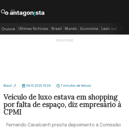
Últimas Notícias
Brasil
Mundo
Economia
Lado oa!
Colu
Crusoé
Brasil
06.10.2025 19:29
7 minutos de leitura
Veículo de luxo estava em shopping
por falta de espaço, diz empresário à
CPMI
Fernando Cavalcanti presta depoimento à Comissão