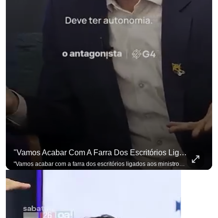
"Vamos Acabar Com A Farra Dos Escritórios Ligados Aos Ministros Do STF"
"Vamos acabar com a farra dos escritórios ligados aos ministros do STF". Essa foi a resposta de Renan Santos ao ser questionado sobre o Judiciário. Se você busca informação com credibilidade, inscreva-se agora e ative o