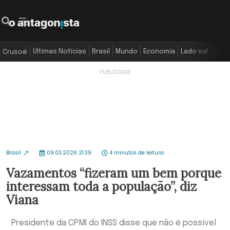
Últimas Notícias
Brasil
Mundo
Economia
Lado oa!
Colu
Crusoé
Brasil
09.03.2026 21:39
4 minutos de leitura
Vazamentos “fizeram um bem porque
interessam toda a população”, diz
Viana
Presidente da CPMI do INSS disse que não é possível