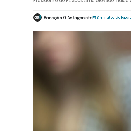
Presidente do PL aposta no elevado índice d
3 minutos de leitur
Redação O Antagonista