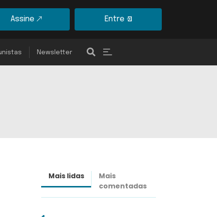
Assine
Entre
unistas
Newsletter
Mais lidas
Mais
Últimas
comentadas
notícias