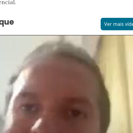
ncial.
aque
Ver mais víd