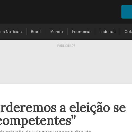
mas Notícias
Brasil
Mundo
Economia
Lado oa!
Col
rderemos a eleição se
competentes”