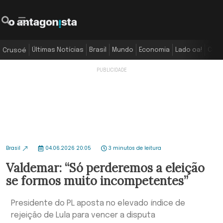
Últimas Notícias
Brasil
Mundo
Economia
Lado oa!
Colu
Crusoé
Brasil
04.06.2026 20:05
3 minutos de leitura
Valdemar: “Só perderemos a eleição
se formos muito incompetentes”
Presidente do PL aposta no elevado índice de
rejeição de Lula para vencer a disputa