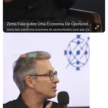
Zema Fala Sobre Uma Economia De Oportunidades Para O Empresário
Zema fala sobre uma economia de oportunidades para que o empresário brasileiro não precise sair do país para manter o crescimento do seu negócio. A primeira Sabatina Presidencial em que as perguntas não vieram de assessores, partidos ou jornalistas. Vieram de uma pesquisa com empresários brasileiros. Imposto, juro, custo de contratar. Cada candidato frente a frente com quem move a economia do país. Se você busca informação com credibilidade, inscreva-se agora e ative o