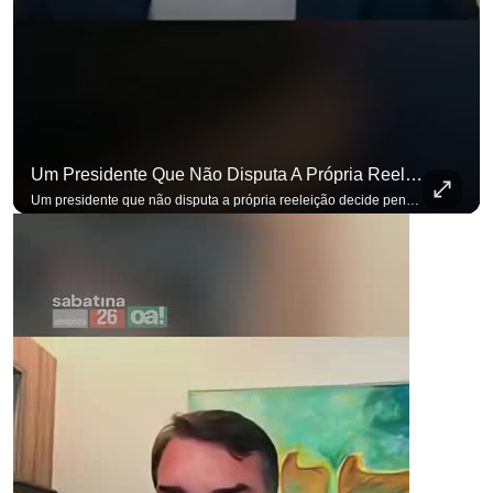
Um Presidente Que Não Disputa A Própria Reeleição Decide Pensando Em Quem Vem Depois.
Um presidente que não disputa a própria reeleição decide pensando em quem vem depois. Foi assim que Flávio Bolsonaro defendeu a PEC do fim da reeleição, primeira das medidas que citou para o ambiente de negócios. Se você busca informação com credibilidade, inscreva-se agora e ative o