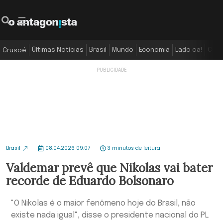
Últimas Notícias
Brasil
Mundo
Economia
Lado oa!
Colu
Crusoé
Brasil
08.04.2026 09:07
3 minutos de leitura
Valdemar prevê que Nikolas vai bater
recorde de Eduardo Bolsonaro
"O Nikolas é o maior fenômeno hoje do Brasil, não
existe nada igual", disse o presidente nacional do PL