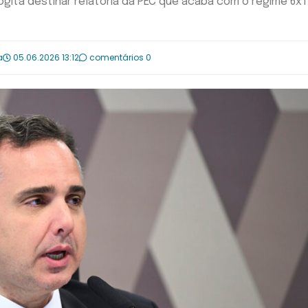
ogita destinar relatoria da PEC que acaba com o regime 6x1
a
05.06.2026 13:12
comentários 0