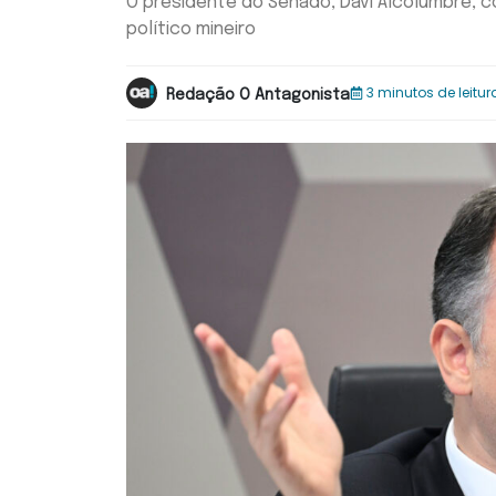
O presidente do Senado, Davi Alcolumbre, c
político mineiro
3 minutos de leitur
Redação O Antagonista