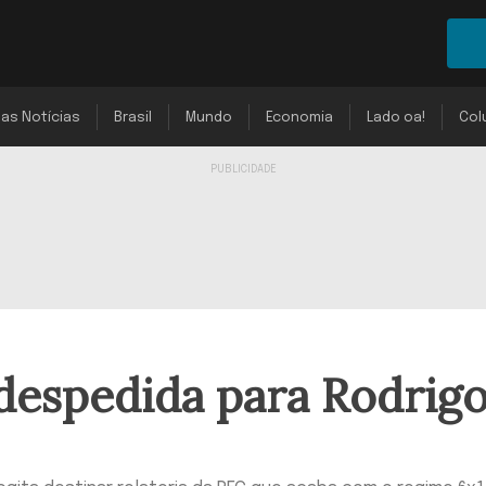
mas Notícias
Brasil
Mundo
Economia
Lado oa!
Col
despedida para Rodrig