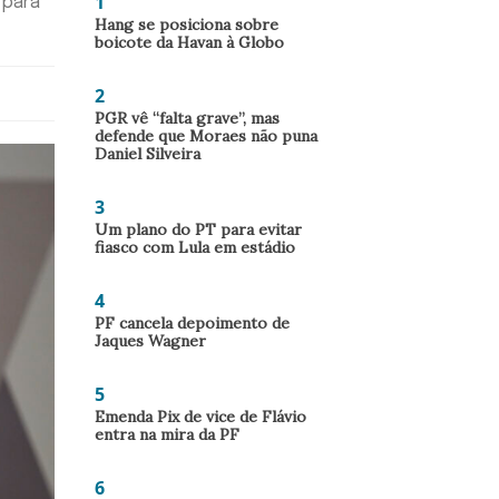
1
 para
Hang se posiciona sobre
boicote da Havan à Globo
2
PGR vê “falta grave”, mas
defende que Moraes não puna
Daniel Silveira
3
Um plano do PT para evitar
fiasco com Lula em estádio
4
PF cancela depoimento de
Jaques Wagner
5
Emenda Pix de vice de Flávio
entra na mira da PF
6