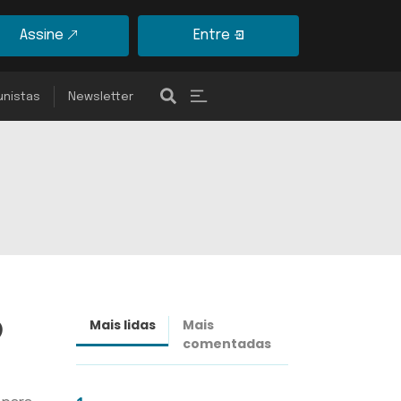
Assine
Entre
unistas
Newsletter
o
Mais lidas
Mais
Últimas
comentadas
notícias