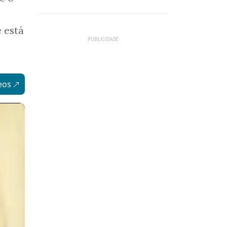
 está
eos