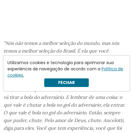
“Nós não temos a melhor seleção do mundo, mas nós
temos a melhor seleção do Brasil. É ela que você
escolheu. São jogadores que você sabe que podem fazer
Utilizamos cookies e tecnologia para aprimorar sua
o que você espera que eles façam. Portanto, dê um
experiência de navegação de acordo com a
Política de
conselho para esses meninos: além de jogar bola, que
cookies.
vocês sabem, joguem com um pouco de alma. Quando
FECHAR
cair, levante. Quando cair, não fica reclamando, levante e
vá tirar a bola do adversário. E lembrar de uma coisa: o
que vale é chutar a bola no gol do adversário, ela entrar.
O que vale é bola no gol do adversário. Então, sempre
que puder, chute. Pelo amor de Deus, chute. Ancelotti,
diga para eles. Você que tem experiência, você que foi