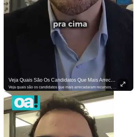
Veja Quais São Os Candidatos Que Mais Arrecadaram Recursos, Até Agora, Por Meio De Vaquinhas Eleito
Veja quais são os candidatos que mais arrecadaram recursos, até agora, por meio de vaquinhas eleitorais. #OAntagonista Se você busca informação com credibilidade, inscreva-se agora e ative o