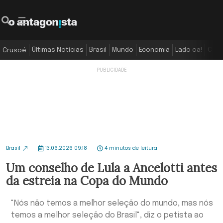
Últimas Notícias
Brasil
Mundo
Economia
Lado oa!
Colu
Crusoé
Brasil
13.06.2026 09:18
4 minutos de leitura
Um conselho de Lula a Ancelotti antes
da estreia na Copa do Mundo
"Nós não temos a melhor seleção do mundo, mas nós
temos a melhor seleção do Brasil", diz o petista ao