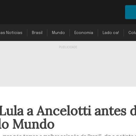
mas Notícias
Brasil
Mundo
Economia
Lado oa!
Col
ula a Ancelotti antes 
 do Mundo