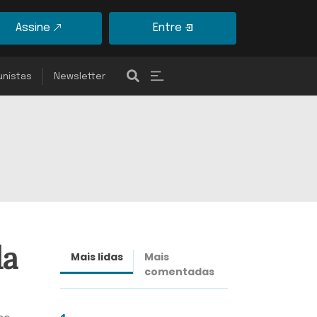
Assine
Entre
unistas
Newsletter
da
Mais lidas
Mais
Últimas
comentadas
notícias