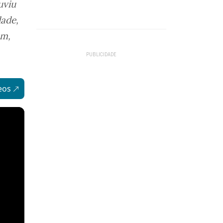
uviu
dade,
em,
eos