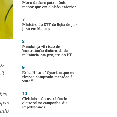
Moro declara patrimônio
menor que em eleição anterior
7
Ministro do STF dá lição de jiu-
jítsu em Manaus
8
Mendonça vê risco de
‘contratação disfarçada de
militância’ em projeto do PT
ão
9
13,
Erika Hilton: “Queriam que eu
tivesse comprado mansões à
vista?”
10
bre
Cleitinho não usará fundo
opas
eleitoral na campanha, diz
Republicanos
ndo,