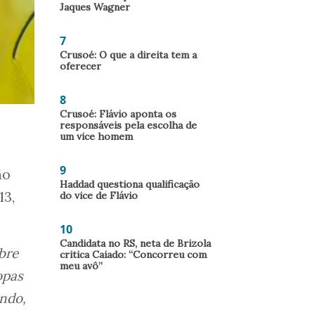
Jaques Wagner
7
Crusoé: O que a direita tem a
oferecer
8
Crusoé: Flávio aponta os
responsáveis pela escolha de
um vice homem
9
ão
Haddad questiona qualificação
13,
do vice de Flávio
10
Candidata no RS, neta de Brizola
bre
critica Caiado: “Concorreu com
meu avô”
opas
ndo,