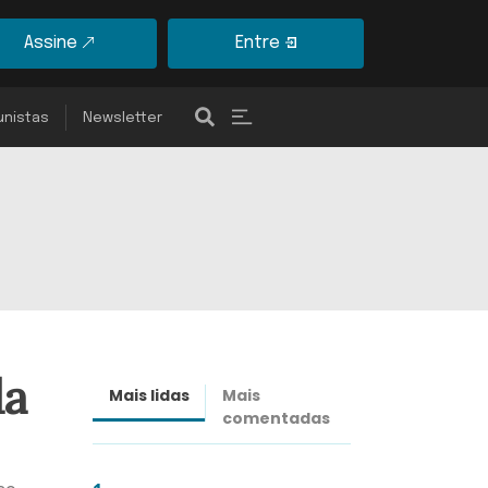
Assine
Entre
unistas
Newsletter
da
Mais lidas
Mais
Últimas
comentadas
notícias