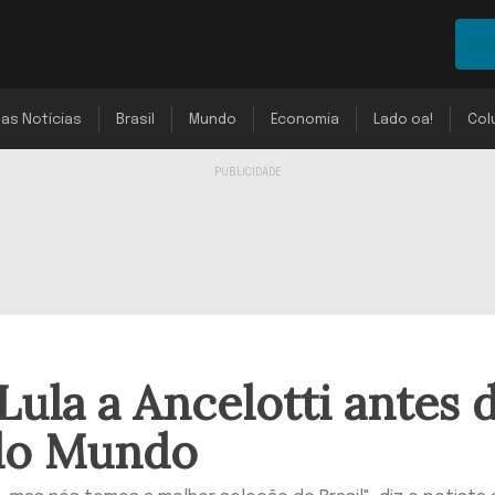
mas Notícias
Brasil
Mundo
Economia
Lado oa!
Col
ula a Ancelotti antes 
 do Mundo