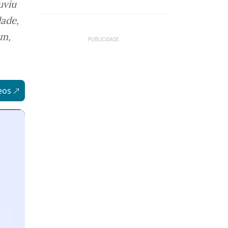
uviu
dade,
em,
eos