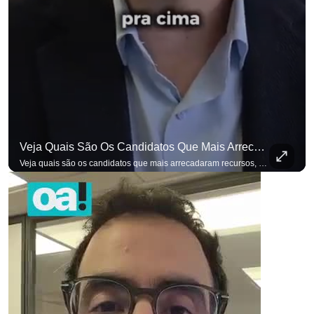
Veja Quais São Os Candidatos Que Mais Arrecadaram Recursos, Até Agora, Por Meio De Vaquinhas Eleito
Veja quais são os candidatos que mais arrecadaram recursos, até agora, por meio de vaquinhas eleitorais. #OAntagonista Se você busca informação com credibilidade, inscreva-se agora e ative o