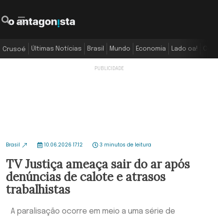
Últimas Notícias
Brasil
Mundo
Economia
Lado oa!
Colu
Crusoé
Brasil
10.06.2026 17:12
3 minutos de leitura
TV Justiça ameaça sair do ar após
denúncias de calote e atrasos
trabalhistas
A paralisação ocorre em meio a uma série de