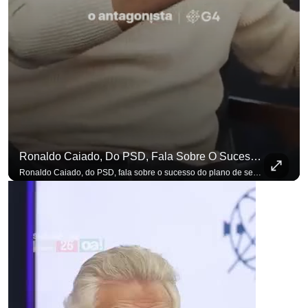
Ronaldo Caiado, Do PSD, Fala Sobre O Sucesso Do Plano De Segurança Pública
Ronaldo Caiado, do PSD, fala sobre o sucesso do plano de segurança pública como governador de Goiás, sendo um incentivo aos empreendedores locais. Se você busca informação com credibilidade, inscreva-se agora e ative o