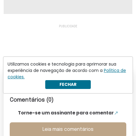
Utilizamos cookies e tecnologia para aprimorar sua
experiência de navegação de acordo com a
Política de
cookies.
Os comentários não representam a opinião do site; a
FECHAR
responsabilidade pelo conteúdo postado é do autor da
mensagem.
Comentários (0)
Torne-se um assinante para comentar
Leia mais comentários