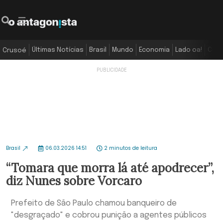
Últimas Notícias
Brasil
Mundo
Economia
Lado oa!
Colu
Crusoé
Brasil
06.03.2026 14:51
2 minutos de leitura
“Tomara que morra lá até apodrecer”,
diz Nunes sobre Vorcaro
Prefeito de São Paulo chamou banqueiro de
"desgraçado" e cobrou punição a agentes públicos