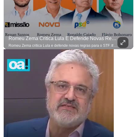
Romeu Zema Critica Lula E Defende Novas Regras Para O STF. #OAntagonista
Romeu Zema critica Lula e defende novas regras para o STF. #OAntagonista Se você busca informação com credibilidade, inscreva-se agora e ative o