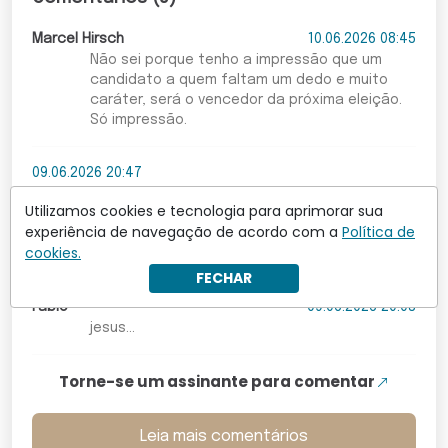
Marcel Hirsch
10.06.2026 08:45
Não sei porque tenho a impressão que um
candidato a quem faltam um dedo e muito
caráter, será o vencedor da próxima eleição.
Só impressão.
09.06.2026 20:47
Deus tenha misericórdia e piedade do povo
Utilizamos cookies e tecnologia para aprimorar sua
brasileiro, q passa a vida trabalhando,
experiência de navegação de acordo com a
Política de
trabalhando, trabalhando... somente pra
cookies.
sobreviver. Isto tem de acabar em Outubro!!!!!
FECHAR
Fabio
09.06.2026 20:03
jesus...
Torne-se um assinante para comentar
Leia mais comentários