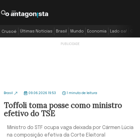
Últimas Notícias
Brasil
Mundo
Economia
Lado oa!
Colu
Crusoé
Brasil
09.06.2026 19:53
1 minuto de leitura
Toffoli toma posse como ministro
efetivo do TSE
Ministro do STF ocupa vaga deixada por Cármen Lúcia
na composição efetiva da Corte Eleitoral