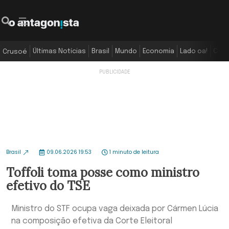
Últimas Notícias
Brasil
Mundo
Economia
Lado oa!
Colu
Crusoé
Brasil
09.06.2026 19:53
1 minuto de leitura
Toffoli toma posse como ministro
efetivo do TSE
Ministro do STF ocupa vaga deixada por Cármen Lúcia
na composição efetiva da Corte Eleitoral