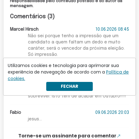
responsabilidade pelo conteúdo postado é do autor da
mensagem.
Comentários (3)
Marcel Hirsch
10.06.2026 08:45
Não sei porque tenho a impressão que um
candidato a quem faltam um dedo e muito
caráter, será o vencedor da próxima eleição.
Só impressão.
Utilizamos cookies e tecnologia para aprimorar sua
09.06.2026 20:47
experiência de navegação de acordo com a
Política de
Deus tenha misericórdia e piedade do povo
cookies.
brasileiro, q passa a vida trabalhando,
FECHAR
trabalhando, trabalhando... somente pra
sobreviver. Isto tem de acabar em Outubro!!!!!
Fabio
09.06.2026 20:03
jesus...
Torne-se um assinante para comentar