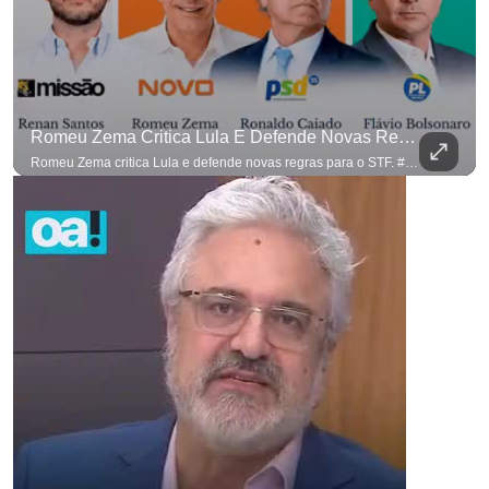
Romeu Zema Critica Lula E Defende Novas Regras Para O STF. #OAntagonista
Romeu Zema critica Lula e defende novas regras para o STF. #OAntagonista Se você busca informação com credibilidade, inscreva-se agora e ative o