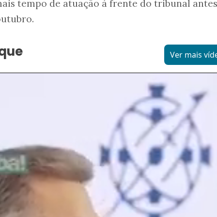
is tempo de atuação à frente do tribunal antes
outubro.
aque
Ver mais víd