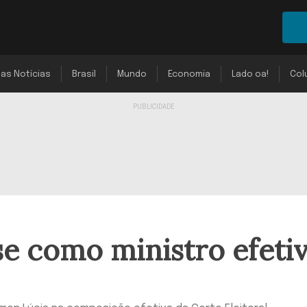
mas Notícias
Brasil
Mundo
Economia
Lado oa!
Col
se como ministro efeti