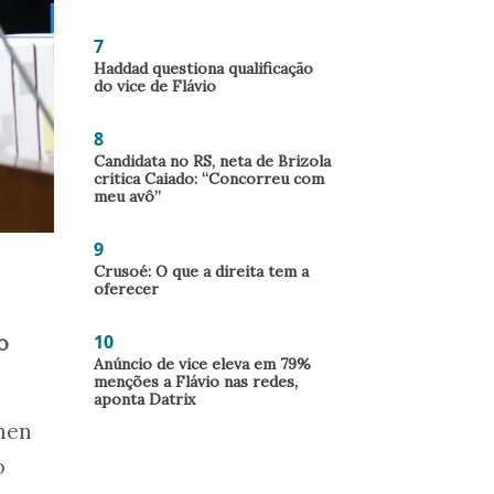
7
Haddad questiona qualificação
do vice de Flávio
8
Candidata no RS, neta de Brizola
critica Caiado: “Concorreu com
meu avô”
9
Crusoé: O que a direita tem a
oferecer
o
10
Anúncio de vice eleva em 79%
menções a Flávio nas redes,
aponta Datrix
rmen
o