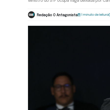
Ministro do STF ocupa vaga deixada por Cár
1 minuto de leitura
Redação O Antagonista