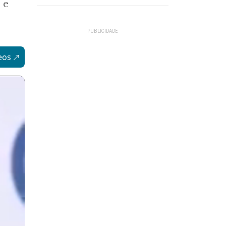
 e
eos