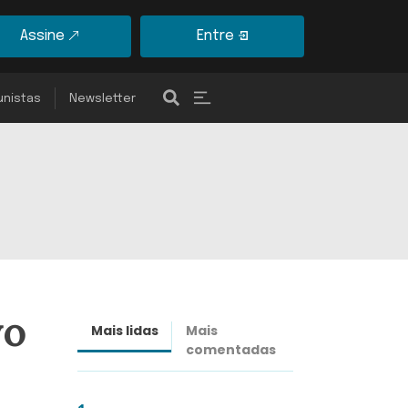
Assine
Entre
unistas
Newsletter
vo
Mais lidas
Mais
Últimas
comentadas
notícias