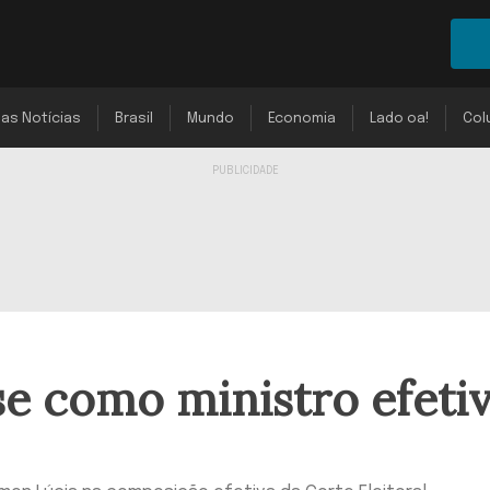
mas Notícias
Brasil
Mundo
Economia
Lado oa!
Col
se como ministro efeti