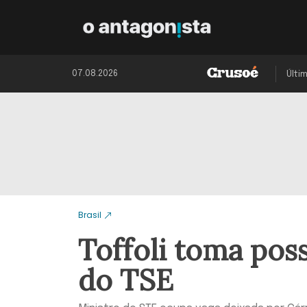
07.08.2026
Últi
Brasil
Toffoli toma pos
do TSE