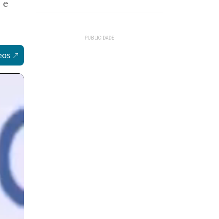
 e
eos