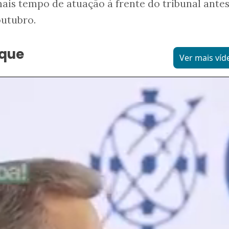
is tempo de atuação à frente do tribunal antes
outubro.
aque
Ver mais víd