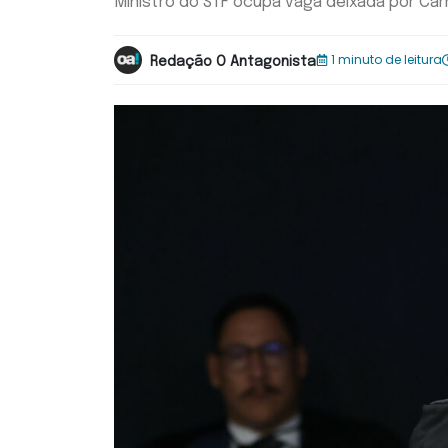
Ministro do STF ocupa vaga deixada por Cár
1 minuto de leitura
Redação O Antagonista