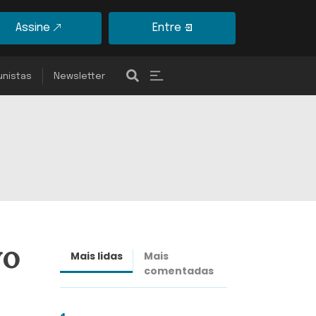
Assine
Entre
unistas
Newsletter
vo
Mais lidas
Mais
Últimas
comentadas
notícias