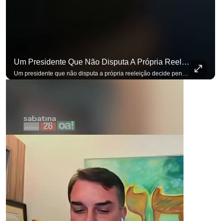
Um Presidente Que Não Disputa A Própria Reeleição Decide Pensando Em Quem Vem Depois.
para não perder nenhuma at
Um presidente que não disputa a própria reeleição decide pensando em quem vem depois. Foi assim que Flávio Bolsonaro defendeu a PEC do fim da reeleição, primeira das medidas que citou para o ambiente de negócios. Se você busca informação com credibilidade, inscreva-se agora e ative o