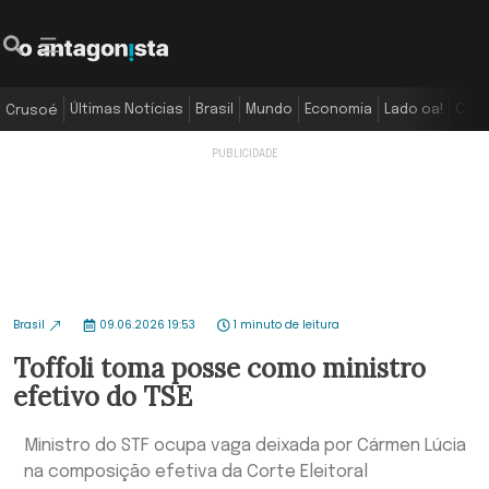
Últimas Notícias
Brasil
Mundo
Economia
Lado oa!
Colu
Crusoé
Brasil
09.06.2026 19:53
1 minuto de leitura
Toffoli toma posse como ministro
efetivo do TSE
Ministro do STF ocupa vaga deixada por Cármen Lúcia
na composição efetiva da Corte Eleitoral