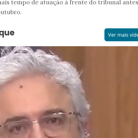
is tempo de atuação à frente do tribunal antes
outubro.
aque
Ver mais víd