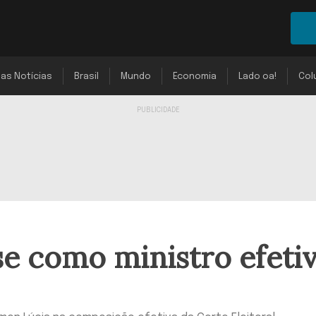
mas Notícias
Brasil
Mundo
Economia
Lado oa!
Col
se como ministro efeti