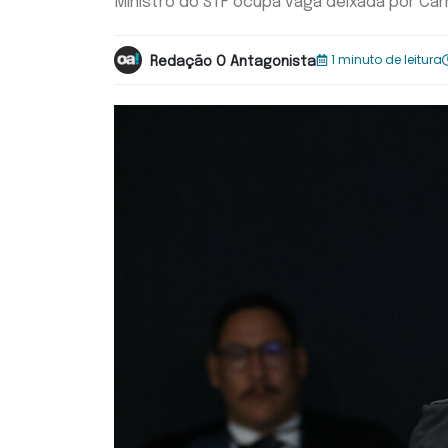
Ministro do STF ocupa vaga deixada por Cár
1 minuto de leitura
Redação O Antagonista