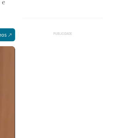
 e
eos