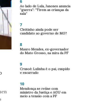
6
Ao lado de Lula, Janones anuncia
“guerra”: “Tirem as crianças da
sala”
7
Cleitinho ainda pode ser
candidato ao governo de MG?
8
Mauro Mendes, ex-governador
do Mato Grosso, na mira da PF
9
Crusoé: Lulinha é o pai, cuspido
o
e escarrado
10
Mendonça se reúne com
rmen
ministro da Justiça e AGU em
meio a tensão com a PF
o