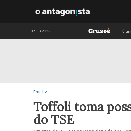
07.08.2026
Últi
Brasil
Toffoli toma pos
do TSE