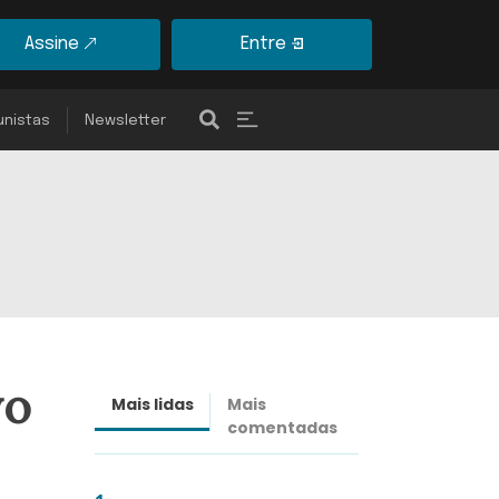
Assine
Entre
unistas
Newsletter
vo
Mais lidas
Mais
Últimas
comentadas
notícias