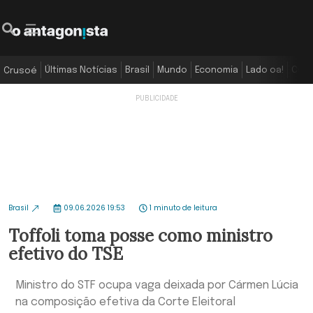
Últimas Notícias
Brasil
Mundo
Economia
Lado oa!
Colu
Crusoé
Brasil
09.06.2026 19:53
1 minuto de leitura
Toffoli toma posse como ministro
efetivo do TSE
Ministro do STF ocupa vaga deixada por Cármen Lúcia
na composição efetiva da Corte Eleitoral