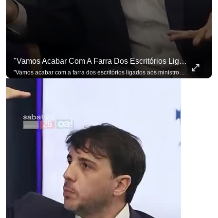
"Vamos Acabar Com A Farra Dos Escritórios Ligados Aos Ministros Do STF"
"Vamos acabar com a farra dos escritórios ligados aos ministros do STF". Essa foi a resposta de Renan Santos ao ser questionado sobre o Judiciário. Se você busca informação com credibilidade, inscreva-se agora e ative o