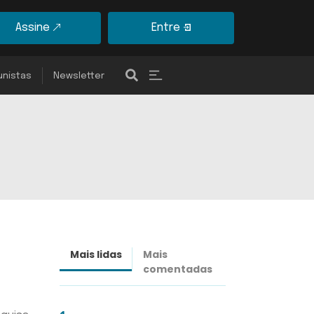
Assine
Entre
unistas
Newsletter
Mais lidas
Mais
Últimas
comentadas
notícias