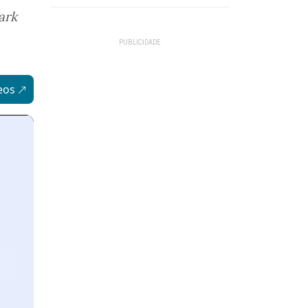
ark
eos