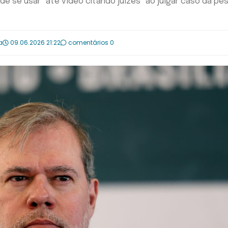
 de se usar "até vídeo citando juízes" ao julgar caso da pe
a
09.06.2026 21:22
comentários 0