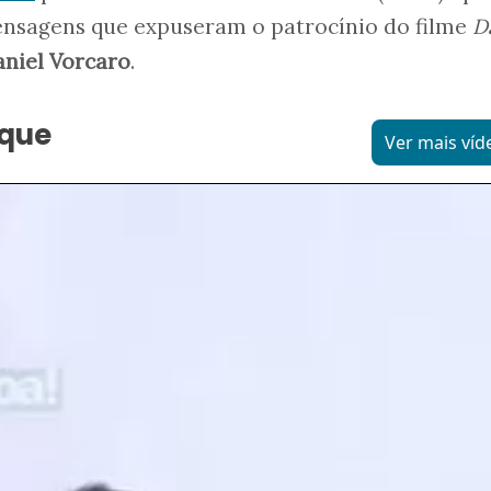
ensagens que expuseram o patrocínio do filme
D
niel Vorcaro
.
aque
Ver mais víd