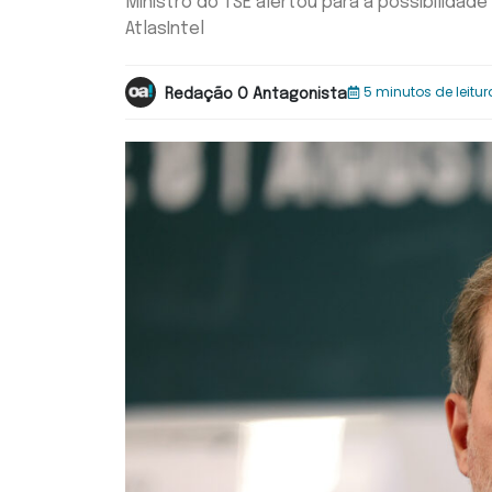
Ministro do TSE alertou para a possibilidade
AtlasIntel
5 minutos de leitur
Redação O Antagonista