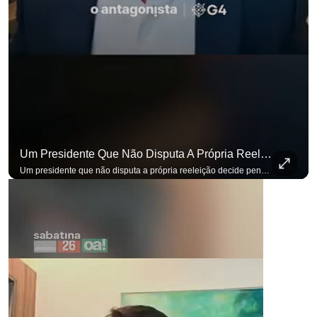
Um Presidente Que Não Disputa A Própria Reeleição Decide Pensando Em Quem Vem Depois.
Um presidente que não disputa a própria reeleição decide pensando em quem vem depois. Foi assim que Flávio Bolsonaro defendeu a PEC do fim da reeleição, primeira das medidas que citou para o ambiente de negócios. Se você busca informação com credibilidade, inscreva-se agora e ative o