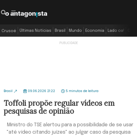
Últimas Notícias
Brasil
Mundo
Economia
Lado oa!
Colu
Crusoé
Brasil
09.06.2026 21:22
5 minutos de leitura
Toffoli propõe regular vídeos em
pesquisas de opinião
Ministro do TSE alertou para a possibilidade de se usar
"até vídeo citando juízes" ao julgar caso da pesquisa