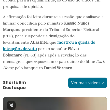
debate para a regulamentação do uso de vídeos em
pesquisas de opinião.
A afirmação foi feita durante a sessão que analisava a
liminar concedida pelo ministro
Kassio Nunes
Marques
, presidente do Tribunal Superior Eleitoral
(STF), para suspender a divulgação do
levantamento
AtlasIntel
que
mostrou a queda de
intenções de voto
para o senador
Flávio
Bolsonaro
(PL-RJ) após após a revelação das
mensagens que expuseram o patrocínio do filme
Dark
Horse
pelo banqueiro
Daniel Vorcaro
.
Shorts Em
Ver mais vídeos
Destaque