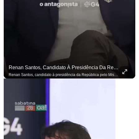
Renan Santos, Candidato À Presidência Da República Pelo Missão, Defende Aplicar Reformas Fiscais
Renan Santos, candidato à presidência da República pelo Missão, defende aplicar reformas fiscais impopulares para conter aumento incontrolado dos gastos e dívida pública, garantindo que essas medidas afetarão positivamente o ambiente econômico no Brasil. Se você busca informação com credibilidade, inscreva-se agora e ative o