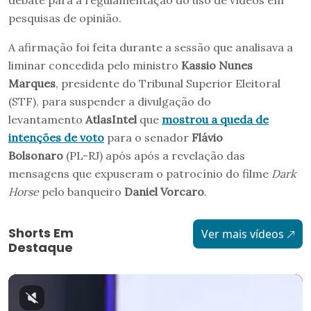
debate para a regulamentação do uso de vídeos em
pesquisas de opinião.
A afirmação foi feita durante a sessão que analisava a
liminar concedida pelo ministro
Kassio Nunes
Marques
, presidente do Tribunal Superior Eleitoral
(STF), para suspender a divulgação do
levantamento
AtlasIntel
que
mostrou a queda de
intenções de voto
para o senador
Flávio
Bolsonaro
(PL-RJ) após após a revelação das
mensagens que expuseram o patrocínio do filme
Dark
Horse
pelo banqueiro
Daniel Vorcaro
.
Shorts Em
Ver mais vídeos
Destaque