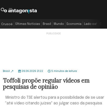
Últimas Notícias
Brasil
Mundo
Economia
Lado oa!
Colu
Crusoé
Brasil
09.06.2026 21:22
5 minutos de leitura
Toffoli propõe regular vídeos em
pesquisas de opinião
Ministro do TSE alertou para a possibilidade de se usar
"até vídeo citando juízes" ao julgar caso da pesquisa