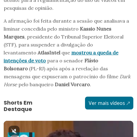
debate para a regulamentação do uso de vídeos em
pesquisas de opinião.
A afirmação foi feita durante a sessão que analisava a
liminar concedida pelo ministro
Kassio Nunes
Marques
, presidente do Tribunal Superior Eleitoral
(STF), para suspender a divulgação do
levantamento
AtlasIntel
que
mostrou a queda de
intenções de voto
para o senador
Flávio
Bolsonaro
(PL-RJ) após após a revelação das
mensagens que expuseram o patrocínio do filme
Dark
Horse
pelo banqueiro
Daniel Vorcaro
.
Shorts Em
Ver mais vídeos
Destaque