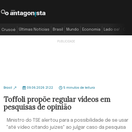
Últimas Notícias
Brasil
Mundo
Economia
Lado oa!
Colu
Crusoé
Brasil
09.06.2026 21:22
5 minutos de leitura
Toffoli propõe regular vídeos em
pesquisas de opinião
Ministro do TSE alertou para a possibilidade de se usar
"até vídeo citando juízes" ao julgar caso da pesquisa