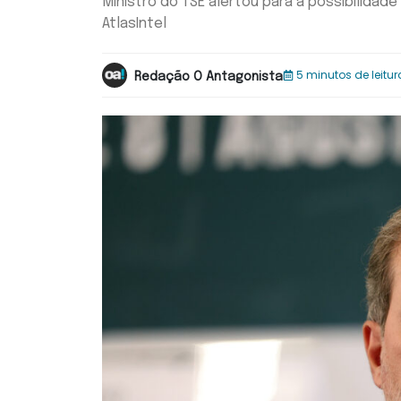
Ministro do TSE alertou para a possibilidade
AtlasIntel
5 minutos de leitur
Redação O Antagonista