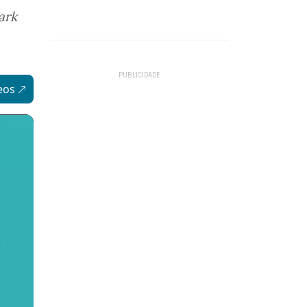
ark
eos