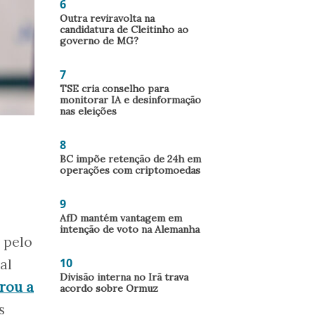
6
Outra reviravolta na
candidatura de Cleitinho ao
governo de MG?
7
TSE cria conselho para
monitorar IA e desinformação
nas eleições
8
BC impõe retenção de 24h em
operações com criptomoedas
9
AfD mantém vantagem em
intenção de voto na Alemanha
 pelo
10
al
Divisão interna no Irã trava
rou a
acordo sobre Ormuz
s