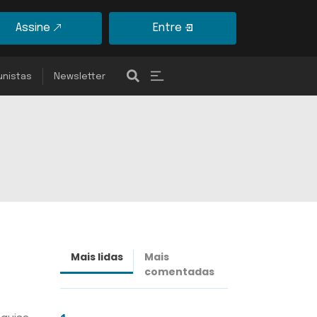
Assine
Entre
unistas
Newsletter
Mais lidas
Mais
Últimas
comentadas
notícias