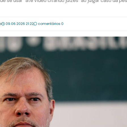
 de se usar "até vídeo citando juízes" ao julgar caso da pe
a
09.06.2026 21:22
comentários 0