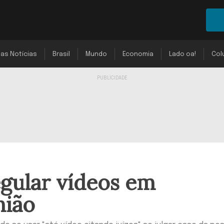
mas Notícias
Brasil
Mundo
Economia
Lado oa!
Col
egular vídeos em
nião