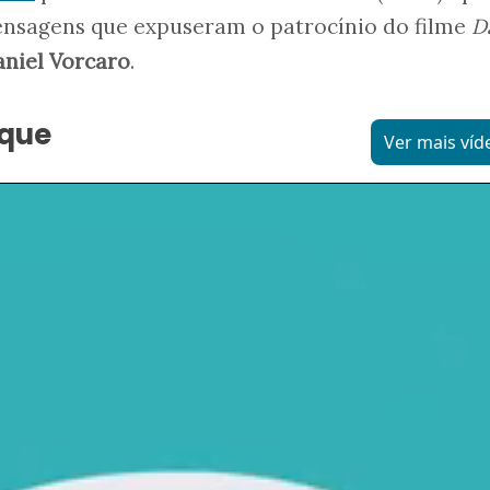
ensagens que expuseram o patrocínio do filme
D
niel Vorcaro
.
aque
Ver mais víd