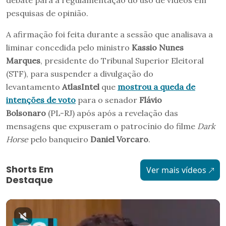
debate para a regulamentação do uso de vídeos em
pesquisas de opinião.
A afirmação foi feita durante a sessão que analisava a
liminar concedida pelo ministro
Kassio Nunes
Marques
, presidente do Tribunal Superior Eleitoral
(STF), para suspender a divulgação do
levantamento
AtlasIntel
que
mostrou a queda de
intenções de voto
para o senador
Flávio
Bolsonaro
(PL-RJ) após após a revelação das
mensagens que expuseram o patrocínio do filme
Dark
Horse
pelo banqueiro
Daniel Vorcaro
.
Shorts Em
Ver mais vídeos
Destaque