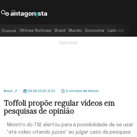
Últimas Notícias
Brasil
Mundo
Economia
Lado oa!
Colu
Crusoé
Brasil
09.06.2026 21:22
5 minutos de leitura
Toffoli propõe regular vídeos em
pesquisas de opinião
Ministro do TSE alertou para a possibilidade de se usar
"até vídeo citando juízes" ao julgar caso da pesquisa