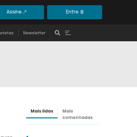
Assine
Entre
unistas
Newsletter
Mais lidas
Mais
Últimas
comentadas
notícias