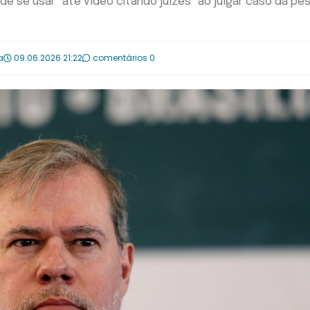
 de se usar "até vídeo citando juízes" ao julgar caso da pe
a
09.06.2026 21:22
comentários 0