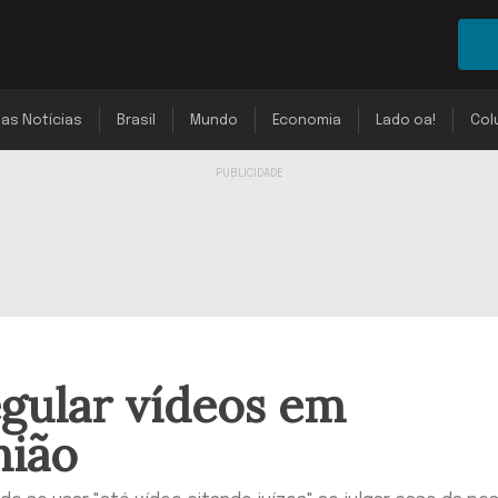
mas Notícias
Brasil
Mundo
Economia
Lado oa!
Col
egular vídeos em
nião