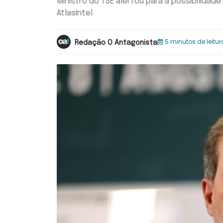
Ministro do TSE alertou para a possibilidade
AtlasIntel
5 minutos de leitur
Redação O Antagonista