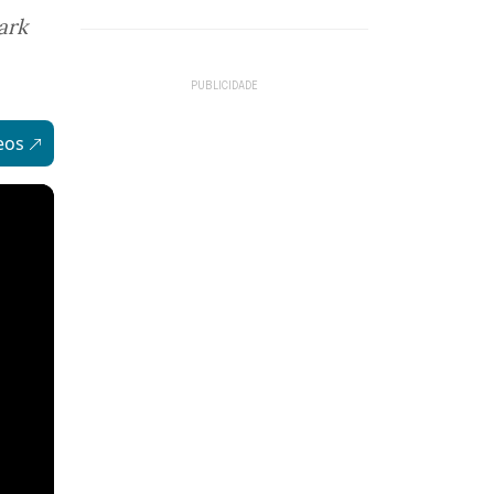
ark
eos