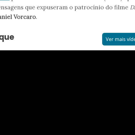
ensagens que expuseram o patrocínio do filme
D
niel Vorcaro
.
aque
Ver mais víd