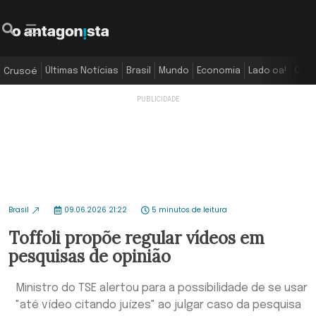
Últimas Notícias
Brasil
Mundo
Economia
Lado oa!
Colu
Crusoé
Brasil
09.06.2026 21:22
5 minutos de leitura
Toffoli propõe regular vídeos em
pesquisas de opinião
Ministro do TSE alertou para a possibilidade de se usar
"até vídeo citando juízes" ao julgar caso da pesquisa