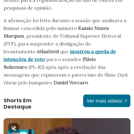
debate para a regulamentação do uso de vídeos em
pesquisas de opinião.
A afirmação foi feita durante a sessão que analisava a
liminar concedida pelo ministro
Kassio Nunes
Marques
, presidente do Tribunal Superior Eleitoral
(STF), para suspender a divulgação do
levantamento
AtlasIntel
que
mostrou a queda de
intenções de voto
para o senador
Flávio
Bolsonaro
(PL-RJ) após após a revelação das
mensagens que expuseram o patrocínio do filme
Dark
Horse
pelo banqueiro
Daniel Vorcaro
.
Shorts Em
Ver mais vídeos
Destaque