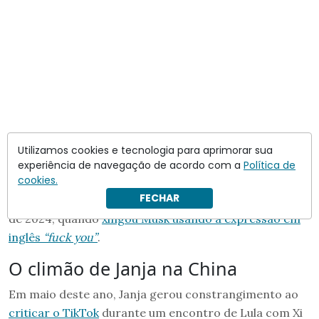
Utilizamos cookies e tecnologia para aprimorar sua
experiência de navegação de acordo com a
Política de
cookies.
FECHAR
Janja se refere a um episódio ocorrido em novembro
de 2024, quando
xingou Musk usando a expressão em
inglês
“fuck you”
.
O climão de Janja na China
Em maio deste ano, Janja gerou constrangimento ao
criticar o TikTok
durante um encontro de Lula com Xi