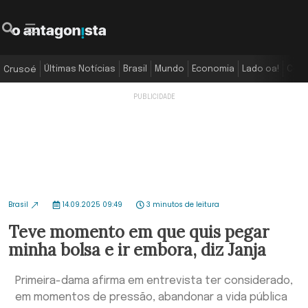
Últimas Notícias
Brasil
Mundo
Economia
Lado oa!
Colu
Crusoé
Brasil
14.09.2025 09:49
3 minutos de leitura
Teve momento em que quis pegar
minha bolsa e ir embora, diz Janja
Primeira-dama afirma em entrevista ter considerado,
em momentos de pressão, abandonar a vida pública