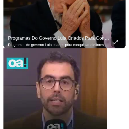
Programas Do Governo Lula Criados Para Conquistar Eleitores Já Não Têm Mais O Mesmo Efeito
Programas do governo Lula criados para conquistar eleitores já não têm o mesmo efeito de campanhas anteriores. #OAntagonista Se você busca informação com credibilidade, inscreva-se agora e ative o