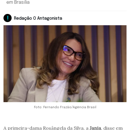
em Brasília
Redação O Antagonista
Foto: Fernando Frazão/Agência Brasil
A primeira-dama Rosângela da Silva, a
Janja
, disse em