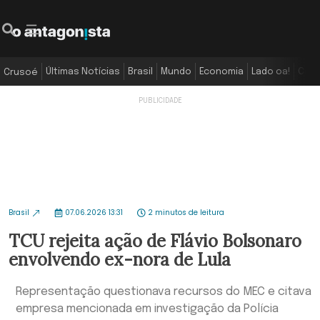
Últimas Notícias
Brasil
Mundo
Economia
Lado oa!
Colu
Crusoé
Brasil
07.06.2026 13:31
2 minutos de leitura
TCU rejeita ação de Flávio Bolsonaro
envolvendo ex-nora de Lula
Representação questionava recursos do MEC e citava
empresa mencionada em investigação da Polícia