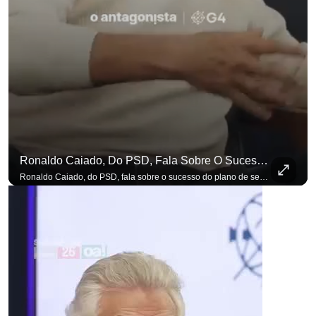
Ronaldo Caiado, Do PSD, Fala Sobre O Sucesso Do Plano De Segurança Pública
para não perder nenhuma at
Ronaldo Caiado, do PSD, fala sobre o sucesso do plano de segurança pública como governador de Goiás, sendo um incentivo aos empreendedores locais. Se você busca informação com credibilidade, inscreva-se agora e ative o