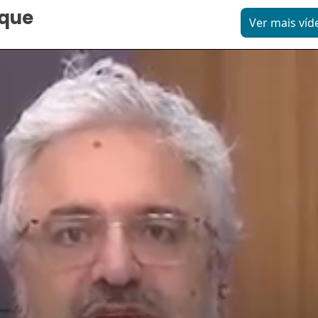
aque
Ver mais víd