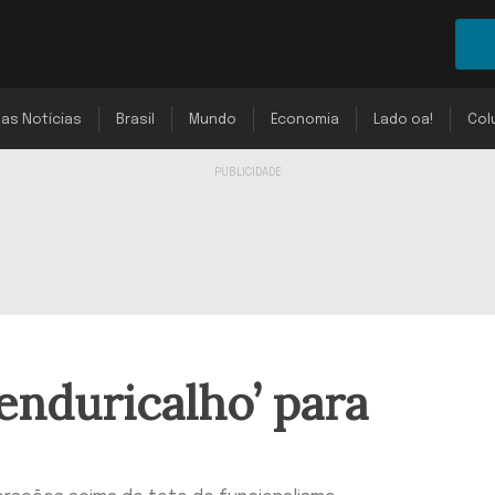
mas Notícias
Brasil
Mundo
Economia
Lado oa!
Col
enduricalho’ para