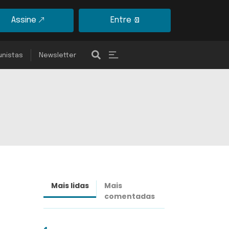
Assine
Entre
unistas
Newsletter
Mais lidas
Mais
Últimas
comentadas
notícias