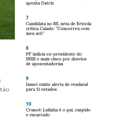
aponta Datrix
7
Candidata no RS, neta de Brizola
critica Caiado: “Concorreu com
meu avô”
8
PF indicia ex-presidente do
INSS e mais cinco por desvios
de aposentadorias
9
m
Inmet emite alerta de vendaval
stão
para 11 estados
10
Crusoé: Lulinha é o pai, cuspido
e escarrado