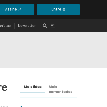
Assine
Entre
unistas
Newsletter
re
Mais lidas
Mais
Últimas
comentadas
notícias