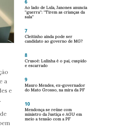
6
Ao lado de Lula, Janones anuncia
“guerra”: “Tirem as crianças da
sala”
7
Cleitinho ainda pode ser
candidato ao governo de MG?
8
Crusoé: Lulinha é o pai, cuspido
e escarrado
ção
9
e a
Mauro Mendes, ex-governador
des e
do Mato Grosso, na mira da PF
.
10
Mendonça se reúne com
ede
ministro da Justiça e AGU em
meio a tensão com a PF
 bem