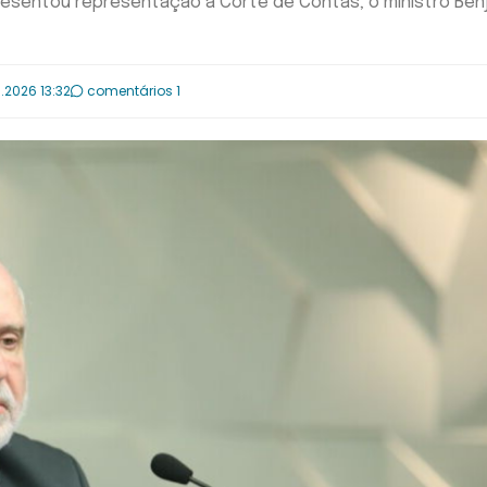
esentou representação à Corte de Contas; o ministro Ben
.2026 13:32
comentários 1