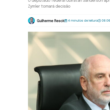
O deputado federal Ubiratan Sanderson apr
Zymler tomará decisão
4 minutos de leitura
08.06
Guilherme Resck