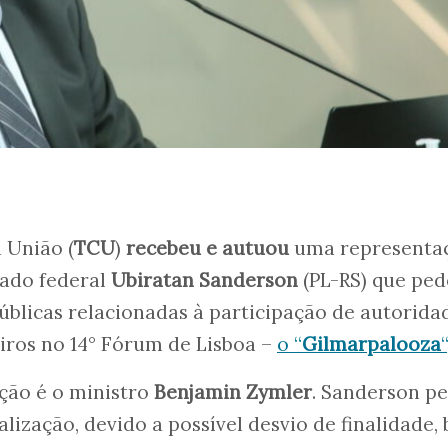
 União (
TCU
)
recebeu e autuou
uma representa
ado federal
Ubiratan Sanderson
(PL-RS) que ped
blicas relacionadas à participação de autorida
eiros no 14° Fórum de Lisboa –
o “
Gilmarpalooza
“
ção é o ministro
Benjamin Zymler
. Sanderson p
lização, devido a possível desvio de finalidade,