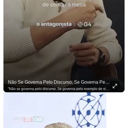
p
Não Se Governa Pelo Discurso. Se Governa Pelo Exemplo De Vida", Alfineta Ronaldo Caiado
"Não se governa pelo discurso. Se governa pelo exemplo de vida", alfineta Ronaldo Caiado, respondendo a empresários na primeira Sabatina Presidencial com a pauta definida por quem constrói o país. Se você busca informação com credibilidade, inscreva-se agora e ative o