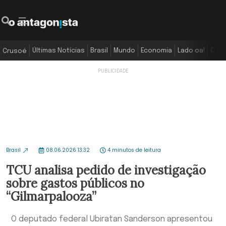
Últimas Notícias
Brasil
Mundo
Economia
Lado oa!
Colu
Crusoé
Brasil
08.06.2026 13:32
4 minutos de leitura
TCU analisa pedido de investigação
sobre gastos públicos no
“Gilmarpalooza”
O deputado federal Ubiratan Sanderson apresentou