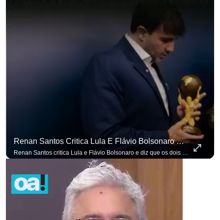
Renan Santos Critica Lula E Flávio Bolsonaro E Diz Que Os Dois São Lados Da Mesma Moeda.
Renan Santos critica Lula e Flávio Bolsonaro e diz que os dois são lados da mesma moeda. #OAntagonista Se você busca informação com credibilidade, inscreva-se agora e ative o