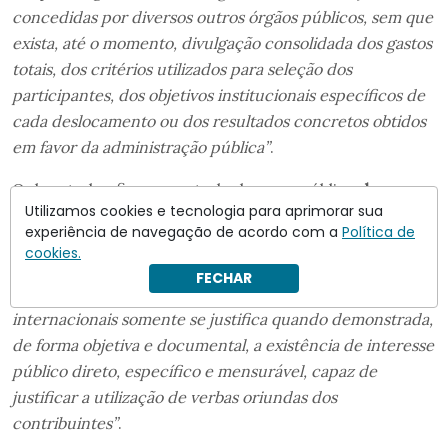
concedidas por diversos outros órgãos públicos, sem que
exista, até o momento, divulgação consolidada dos gastos
totais, dos critérios utilizados para seleção dos
participantes, dos objetivos institucionais específicos de
cada deslocamento ou dos resultados concretos obtidos
em favor da administração pública”
.
O deputado afirma que toda despesa pública
deve
Utilizamos cookies e tecnologia para aprimorar sua
atender aos princípios constitucionais da legalidade,
experiência de navegação de acordo com a
Política de
impessoalidade, moralidade, publicidade e eficiência,
cookies.
previstos no artigo 37 da Constituição
.
“O dispêndio de
FECHAR
recursos públicos para custear deslocamentos
internacionais somente se justifica quando demonstrada,
de forma objetiva e documental, a existência de interesse
público direto, específico e mensurável, capaz de
justificar a utilização de verbas oriundas dos
contribuintes”
.