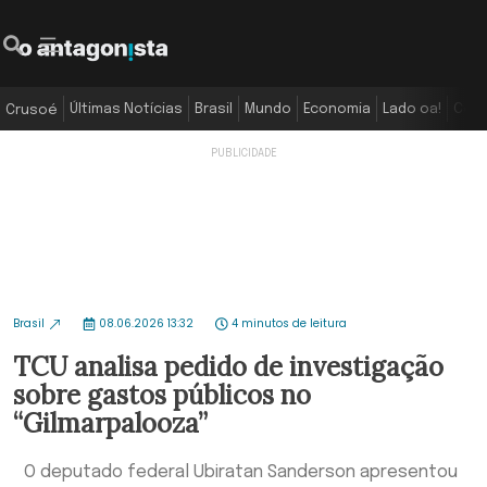
Últimas Notícias
Brasil
Mundo
Economia
Lado oa!
Colu
Crusoé
Brasil
08.06.2026 13:32
4 minutos de leitura
TCU analisa pedido de investigação
sobre gastos públicos no
“Gilmarpalooza”
O deputado federal Ubiratan Sanderson apresentou