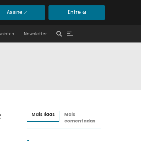
Assine
Entre
unistas
Newsletter
e
Mais lidas
Mais
Últimas
comentadas
notícias