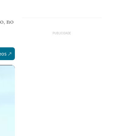
o, no
eos