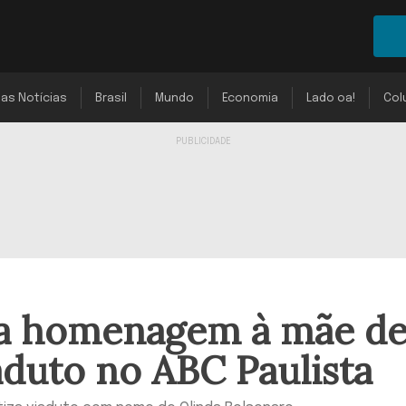
mas Notícias
Brasil
Mundo
Economia
Lado oa!
Col
ma homenagem à mãe d
duto no ABC Paulista