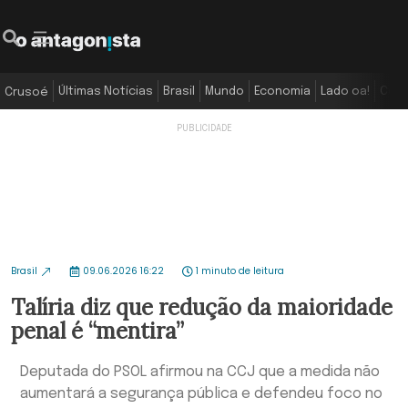
Últimas Notícias
Brasil
Mundo
Economia
Lado oa!
Colu
Crusoé
Brasil
09.06.2026 16:22
1 minuto de leitura
Talíria diz que redução da maioridade
penal é “mentira”
Deputada do PSOL afirmou na CCJ que a medida não
aumentará a segurança pública e defendeu foco no