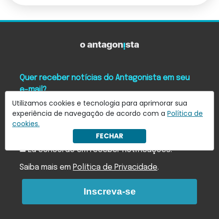
Quer receber notícias do Antagonista em seu
e-mail?
Assine nossa newsletter e receba as principais notícias
Utilizamos cookies e tecnologia para aprimorar sua
em seu e-mail
experiência de navegação de acordo com a
Política de
cookies.
FECHAR
Eu concordo em receber notificações.
Saiba mais em
Política de Privacidade
.
Inscreva-se