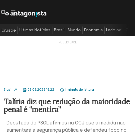
Últimas Notícias
Brasil
Mundo
Economia
Lado oa!
Colu
Crusoé
Brasil
09.06.2026 16:22
1 minuto de leitura
Talíria diz que redução da maioridade
penal é “mentira”
Deputada do PSOL afirmou na CCJ que a medida não
aumentará a segurança pública e defendeu foco no