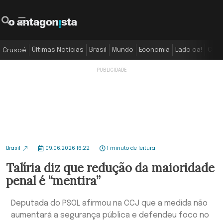
Últimas Notícias
Brasil
Mundo
Economia
Lado oa!
Colu
Crusoé
Brasil
09.06.2026 16:22
1 minuto de leitura
Talíria diz que redução da maioridade
penal é “mentira”
Deputada do PSOL afirmou na CCJ que a medida não
aumentará a segurança pública e defendeu foco no