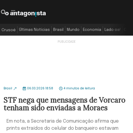
Últimas Notícias
Brasil
Mundo
Economia
Lado oa!
Colu
Crusoé
Brasil
06.03.2026 18:58
4 minutos de leitura
STF nega que mensagens de Vorcaro
tenham sido enviadas a Moraes
Em nota, a Secretaria de Comunicação afirma que
prints extraídos do celular do banqueiro estavam