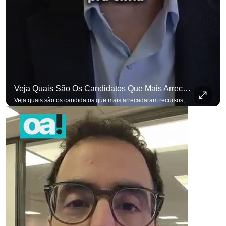
Veja Quais São Os Candidatos Que Mais Arrecadaram Recursos, Até Agora, Por Meio De Vaquinhas Eleito
Veja quais são os candidatos que mais arrecadaram recursos, até agora, por meio de vaquinhas eleitorais. #OAntagonista Se você busca informação com credibilidade, inscreva-se agora e ative o