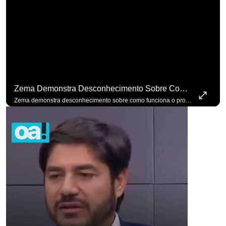
Zema Demonstra Desconhecimento Sobre Como Funciona O Processo De Mudança Das Leis. #OAntagonista
Zema demonstra desconhecimento sobre como funciona o processo de mudança das leis. #OAntagonista Se você busca informação com credibilidade, inscreva-se agora e ative o