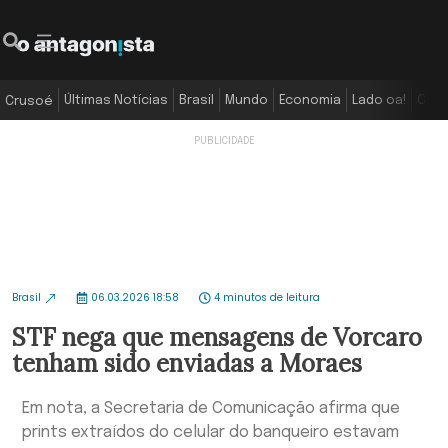
Últimas Notícias
Brasil
Mundo
Economia
Lado oa!
Colu
Crusoé
Brasil
06.03.2026 18:58
4 minutos de leitura
STF nega que mensagens de Vorcaro
tenham sido enviadas a Moraes
Em nota, a Secretaria de Comunicação afirma que
prints extraídos do celular do banqueiro estavam