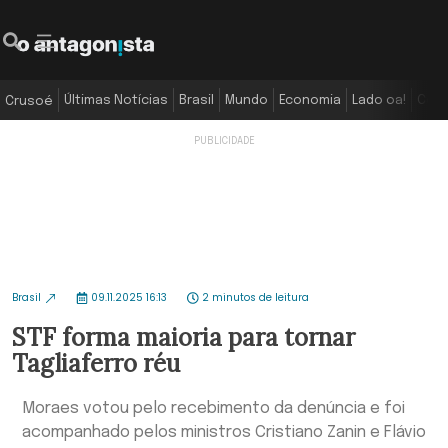
Últimas Notícias
Brasil
Mundo
Economia
Lado oa!
Colu
Crusoé
Brasil
09.11.2025 16:13
2 minutos de leitura
STF forma maioria para tornar
Tagliaferro réu
Moraes votou pelo recebimento da denúncia e foi
acompanhado pelos ministros Cristiano Zanin e Flávio