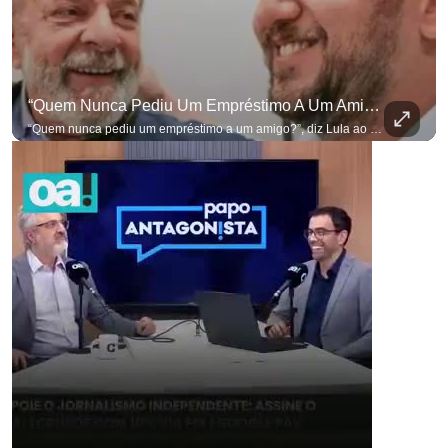
“Quem Nunca Pediu Um Empréstimo A Um Amigo?”, Diz Lula Ao Defender Seu Ex-Chefe De Gabinete
“Quem nunca pediu um empréstimo a um amigo?”, diz Lula ao defender seu ex-chefe de gabinete Marcola, que recebeu R$ 249 mil de uma empresa ligada a uma amiga de Lulinha. #OAntagonista Se você busca informação com credibilidade, inscreva-se agora e ative o