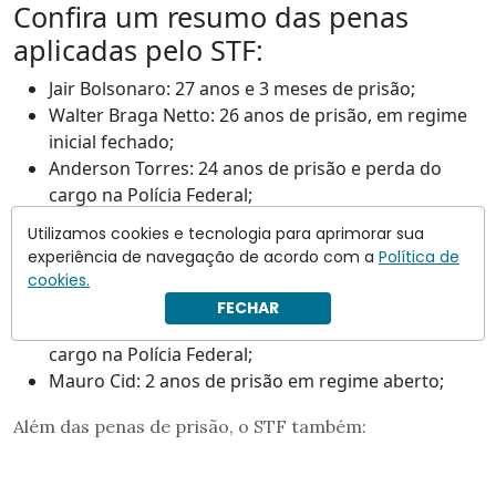
Confira um resumo das penas
aplicadas pelo STF:
Jair Bolsonaro: 27 anos e 3 meses de prisão;
Walter Braga Netto: 26 anos de prisão, em regime
inicial fechado;
Anderson Torres: 24 anos de prisão e perda do
cargo na Polícia Federal;
Almir Garnier: 24 anos de prisão;
Utilizamos cookies e tecnologia para aprimorar sua
Augusto Heleno: 21 anos de prisão;
experiência de navegação de acordo com a
Política de
Paulo Sérgio Nogueira: 19 anos de prisão;
cookies.
Alexandre Ramagem: 16 anos e 1 mês de prisão,
FECHAR
com perda do mandato de deputado federal e do
cargo na Polícia Federal;
Mauro Cid: 2 anos de prisão em regime aberto;
Além das penas de prisão, o STF também: