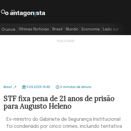
Últimas Notícias
Brasil
Mundo
Economia
Lado oa!
Colu
Crusoé
Brasil
11.09.2025 19:46
3 minutos de leitura
STF fixa pena de 21 anos de prisão
para Augusto Heleno
Ex-ministro do Gabinete de Segurança Institucional
foi condenado por cinco crimes, incluindo tentativa