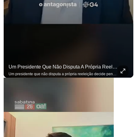
Um Presidente Que Não Disputa A Própria Reeleição Decide Pensando Em Quem Vem Depois.
para não perder nenhuma at
Um presidente que não disputa a própria reeleição decide pensando em quem vem depois. Foi assim que Flávio Bolsonaro defendeu a PEC do fim da reeleição, primeira das medidas que citou para o ambiente de negócios. Se você busca informação com credibilidade, inscreva-se agora e ative o