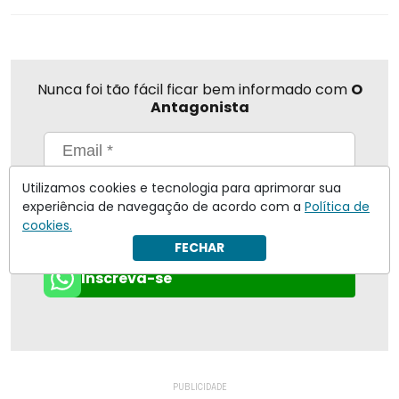
Nunca foi tão fácil ficar bem informado com
O
Antagonista
Utilizamos cookies e tecnologia para aprimorar sua
Eu concordo em receber notificações | Para obter mais
informações reveja nossa
Política de Privacidade
.
experiência de navegação de acordo com a
Política de
cookies.
Enviar
FECHAR
Inscreva-se