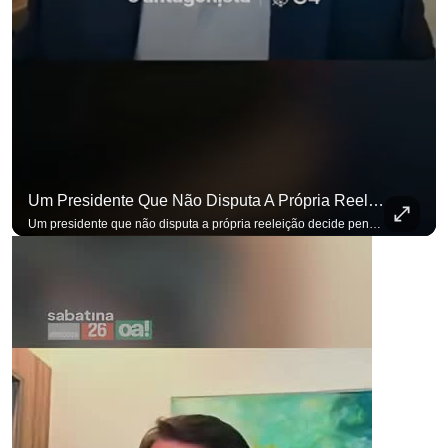
Um Presidente Que Não Disputa A Própria Reeleição Decide Pensando Em Quem Vem Depois.
Um presidente que não disputa a própria reeleição decide pensando em quem vem depois. Foi assim que Flávio Bolsonaro defendeu a PEC do fim da reeleição, primeira das medidas que citou para o ambiente de negócios. Se você busca informação com credibilidade, inscreva-se agora e ative o