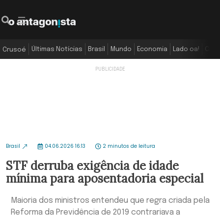
Últimas Notícias
Brasil
Mundo
Economia
Lado oa!
Colu
Crusoé
Brasil
04.06.2026 16:13
2 minutos de leitura
STF derruba exigência de idade
mínima para aposentadoria especial
Maioria dos ministros entendeu que regra criada pela
Reforma da Previdência de 2019 contrariava a